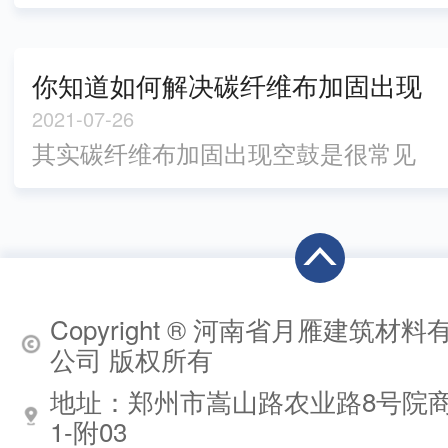
的加固形式非常类似，都是将碳纤维
有很大差别，但是.终呈现的加固效果
布或者型钢用环氧树脂胶粘贴在结构
却不一定能够与造价成正比。因此，
的外部，使材料和结构形成一个整
你知道如何解决碳纤维布加固出现
还是要根据大梁的具体缺陷寻找...
体，从而达到整体受力的目的。**河
了空鼓的现象么？
2021-07-26
南粘钢胶厂家小编就教你大家如何区
其实碳纤维布加固出现空鼓是很常见
分粘钢加固和碳纤维加固的方法，希
的现象，类似于平时生活中手机膜出
望为你带来帮助。1、弹性模量一致，
现小气泡。然而，我们不能把它和我
但所用情况不一定一致碳纤维和钢材
们的生活相提并论。因为碳纤维布加
弹性模量基本一致，但碳纤维的抗...
固不仅对美观有影响，还会主要影响
工程质量，所以一定不能马虎。那么
Copyright ® 河南省月雁建筑材料
你知道如何解决碳纤维布加固出现了
公司 版权所有
空鼓的现象么？下面河南碳纤维布厂
地址：郑州市嵩山路农业路8号院
家小编整理了一些资料与大家分享，
1-附03