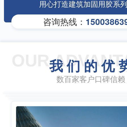
用心打造建筑加固用胶系
咨询热线：
15003863
OUR ADVANT
我 们 的 优 
数百家客户口碑信赖