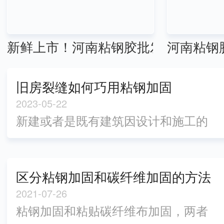
新鲜上市！河南粘钢胶批发优惠来袭
河南粘钢
旧房裂缝如何巧用粘钢加固
2023-05-22
新建或者是既有建筑因设计和施工的
因素都有可能会导致混凝土结构梁出
现问题，例如强度不足或者是裂缝横
生。这些因素.终都会导致大梁的安全
区分粘钢加固和碳纤维加固的方法
性能减弱，这时候我们就要对大梁做
都有哪些你知道么？
2021-07-26
结构补强施工了。对大梁进行加固的
粘钢加固和粘贴碳纤维布加固，两者
方法有多种，不同的方法施工造价也